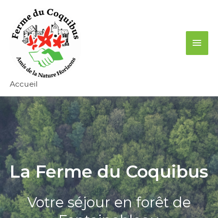
Aller
Men
au
contenu
princ
Accueil
La Ferme du Coquibus
Votre séjour en forêt de